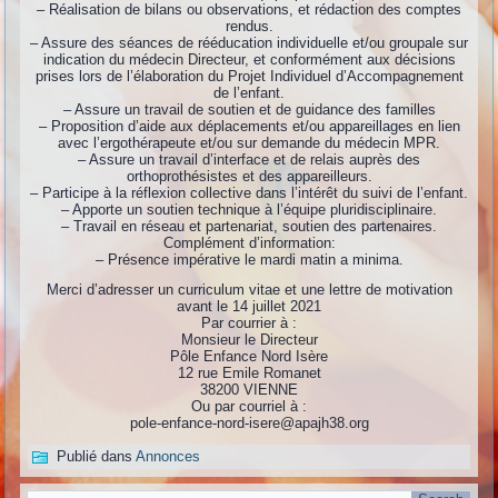
– Réalisation de bilans ou observations, et rédaction des comptes
rendus.
– Assure des séances de rééducation individuelle et/ou groupale sur
indication du médecin Directeur, et conformément aux décisions
prises lors de l’élaboration du Projet Individuel d’Accompagnement
de l’enfant.
– Assure un travail de soutien et de guidance des familles
– Proposition d’aide aux déplacements et/ou appareillages en lien
avec l’ergothérapeute et/ou sur demande du médecin MPR.
– Assure un travail d’interface et de relais auprès des
orthoprothésistes et des appareilleurs.
– Participe à la réflexion collective dans l’intérêt du suivi de l’enfant.
– Apporte un soutien technique à l’équipe pluridisciplinaire.
– Travail en réseau et partenariat, soutien des partenaires.
Complément d’information:
– Présence impérative le mardi matin a minima.
Merci d’adresser un curriculum vitae et une lettre de motivation
avant le 14 juillet 2021
Par courrier à :
Monsieur le Directeur
Pôle Enfance Nord Isère
12 rue Emile Romanet
38200 VIENNE
Ou par courriel à :
pole-enfance-nord-isere@apajh38.org
Publié dans
Annonces