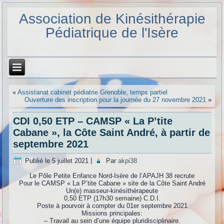
Association de Kinésithérapie
Pédiatrique de l'Isère
«
Assistanat cabinet pédiatrie Grenoble, temps partiel
Ouverture des inscription pour la journée du 27 novembre 2021
»
CDI 0,50 ETP – CAMSP « La P’tite
Cabane », la Côte Saint André, à partir de
septembre 2021
Publié le
5 juillet 2021
|
Par
akpi38
Le Pôle Petite Enfance Nord-Isère de l’APAJH 38 recrute
Pour le CAMSP « La P’tite Cabane » site de la Côte Saint André
Un(e) masseur-kinésithérapeute
0,50 ETP (17h30 semaine) C.D.I.
Poste à pourvoir à compter du 01er septembre 2021
Missions principales:
– Travail au sein d’une équipe pluridisciplinaire.